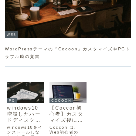
WEB
WordPressテーマの『Cocoon』カスタマイズやPCト
ラブル時の覚書
PC
COCOON
windows10
【Coccon初
増設したハー
心者】カスタ
ドディスクが
マイズ後に崩
表示されない
れたレスポン
windows10をイ
Coccon は、
時に最初に確
シブを簡易修
ンストールしな
Web初心者の