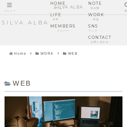
HOME
NOTE
SILVA ALBA
ホーム
読み物
メニュー
LIFE
WORK
日常
作品
SILVA ALBA
MEMBERS
SNS
メンバー
リンク
CONTACT
お問い合わせ
Home
WORK
WEB
WEB