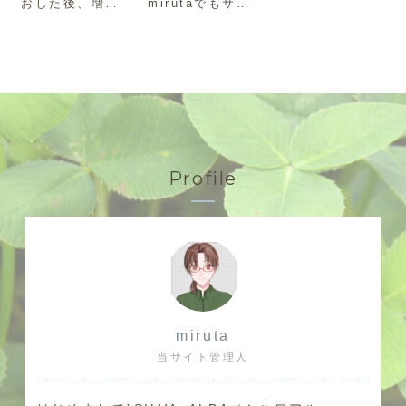
おした後、増設
mirutaでもサイ
認すること
正する方法。
したHDDが表示
トを作成するこ
されたりされな
とが出来る素晴
かったりするよ
らしい無料のテ
うになった原因
ーマです。今回
を調べました。
は、Coccon を
カスタマイズ後
にレスポンシブ
が崩れているこ
とに気付いた時
の簡易修正方法
をまとめまし
Profile
た。
miruta
当サイト管理人